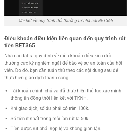
Chi tiết về quy trình đổi thưởng từ nhà cái BET365
Điều khoản điều kiện liên quan đến quy trình rút
tiền BET365
Nhà cái đặt ra quy định về điều khoản điều kiện đổi
thưởng cực kỳ nghiêm ngặt để bảo vệ sự an toàn của hội
viên. Do đó, bạn cần tuân thủ theo các nội dung sau để
thực hiện giao dịch thành công.
Tài khoản chính chủ và đã thực hiện thủ tục xác minh
thông tin đồng thời liên kết với TKNH.
Khi giao dịch, số dư phải có trên 100k.
Số tiền ít nhất trong mỗi lần rút là 50k.
Tiền được rút phải hợp lệ và không gian lận.