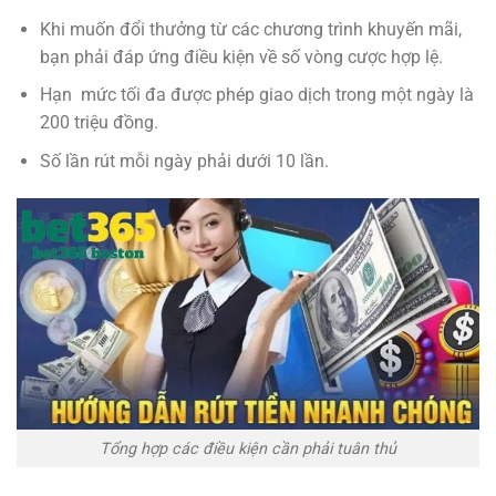
Khi muốn đổi thưởng từ các chương trình khuyến mãi,
bạn phải đáp ứng điều kiện về số vòng cược hợp lệ.
Hạn mức tối đa được phép giao dịch trong một ngày là
200 triệu đồng.
Số lần rút mỗi ngày phải dưới 10 lần.
Tổng hợp các điều kiện cần phải tuân thủ