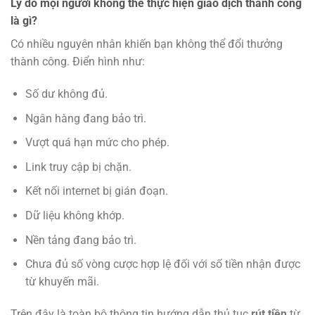
Lý do mọi người không thể thực hiện giao dịch thành công
là gì?
Có nhiều nguyên nhân khiến bạn không thể đổi thưởng
thành công. Điển hình như:
Số dư không đủ.
Ngân hàng đang bảo trì.
Vượt quá hạn mức cho phép.
Link truy cập bị chặn.
Kết nối internet bị gián đoạn.
Dữ liệu không khớp.
Nền tảng đang bảo trì.
Chưa đủ số vòng cược hợp lệ đối với số tiền nhận được
từ khuyến mãi.
Trên đây là toàn bộ thông tin hướng dẫn thủ tục
rút tiền
từ