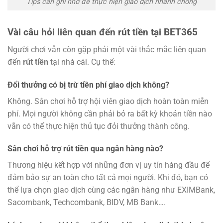
Tips cần ghi nhớ để thực hiện giao dịch nhanh chóng
Vài câu hỏi liên quan đến rút tiền tại BET365
Người chơi vẫn còn gặp phải một vài thắc mắc liên quan
đến
rút tiền
tại nhà cái. Cụ thể:
Đổi thưởng có bị trừ tiền phí giao dịch không?
Không. Sân chơi hỗ trợ hội viên giao dịch hoàn toàn miễn
phí. Mọi người không cần phải bỏ ra bất kỳ khoản tiền nào
vẫn có thể thực hiện thủ tục đỏi thưởng thành công.
Sân chơi hỗ trợ rút tiền qua ngân hàng nào?
Thương hiệu kết hợp với những đơn vị uy tín hàng đầu để
đảm bảo sự an toàn cho tất cả mọi người. Khi đó, bạn có
thể lựa chọn giao dịch cùng các ngân hàng như EXIMBank,
Sacombank, Techcombank, BIDV, MB Bank….